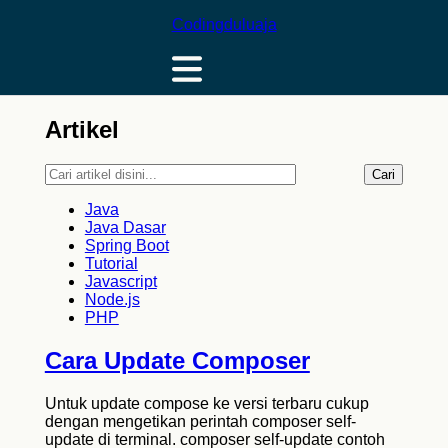
Codingduluaja
Artikel
Cari
Java
Java Dasar
Spring Boot
Tutorial
Javascript
Node.js
PHP
Cara Update Composer
Untuk update compose ke versi terbaru cukup
dengan mengetikan perintah composer self-
update di terminal. composer self-update contoh