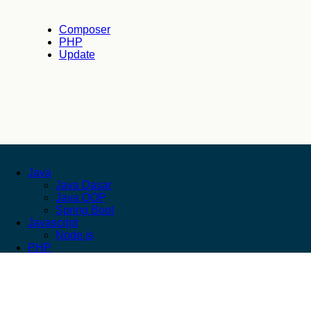
Composer
PHP
Update
Java
Java Dasar
Java OOP
Spring Boot
Javascript
Node.js
PHP
Laravel
Kebijakan Privasi
© 2026 Codingduluaja