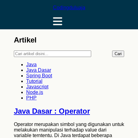
Codingduluaja
Artikel
Cari
Java
Java Dasar
Spring Boot
Tutorial
Javascript
Node.js
PHP
Java Dasar : Operator
Operator merupakan simbol yang digunakan untuk
melakukan manipulasi terhadap value dari
variable terntentu. Di Java terdapat beberapa