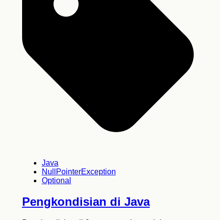
Java
NullPointerException
Optional
Pengkondisian di Java