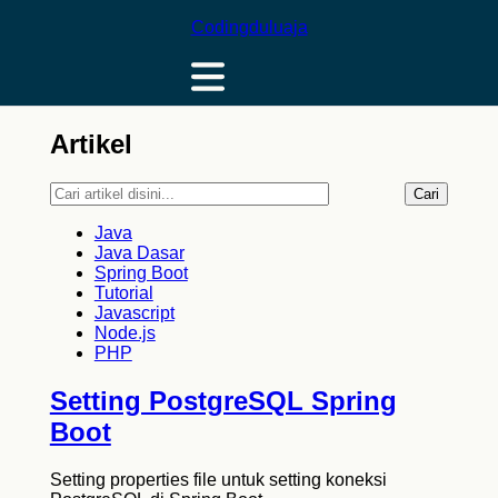
Codingduluaja
Artikel
Cari
Java
Java Dasar
Spring Boot
Tutorial
Javascript
Node.js
PHP
Setting PostgreSQL Spring
Boot
Setting properties file untuk setting koneksi