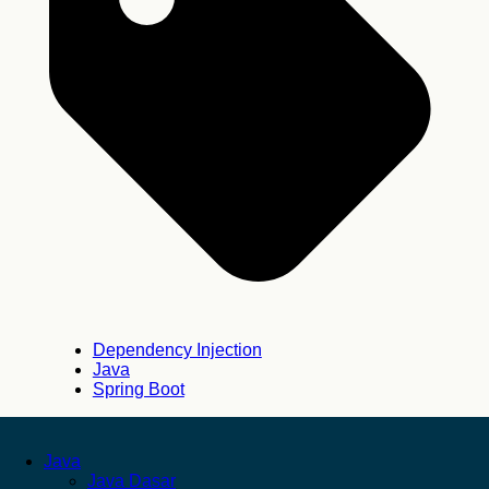
Dependency Injection
Java
Spring Boot
Java
Java Dasar