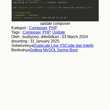
update composer
Kategori :
Composer
,
PHP
Tags :
Composer
,
PHP
,
Update
Oleh : budiyono, diterbitkan :
03 March 2024
disunting :
31 January 2025
Sebelumnya
Duplicate Line VSCode dan Intellij
Berikutnya
Setting MySQL Spring Boot