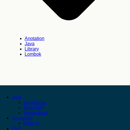
Anotation
Java
Library
Lombok
Java
Java Dasar
Java OOP
Spring Boot
Javascript
Node.js
PHP