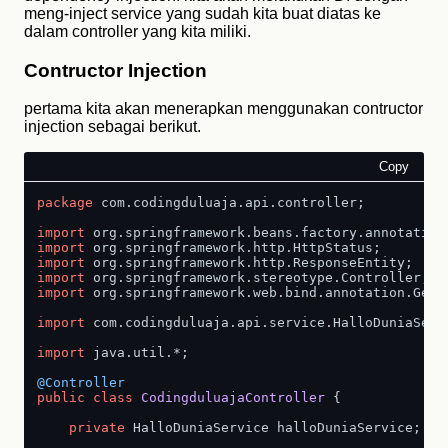
meng-inject service yang sudah kita buat diatas ke
dalam controller yang kita miliki.
Contructor Injection
pertama kita akan menerapkan menggunakan contructor
injection sebagai berikut.
Copy
package
 com.codingduluaja.api.controller;

import
import
import
import
import
 org.springframework.web.bind.annotation.GetMa
import
 com.codingduluaja.api.service.HalloDuniaServi
import
 java.util.*;

@Controller
public
class
CodingduluajaController
 {

private
 HalloDuniaService halloDuniaService;
