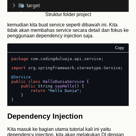
Struktur folder project
kemudian kita buat service seperti dibawah ini. Kita
tidak akan membahas service secara detail dan fokus ke
penggunaan dependency injection saja.
Copy
package
 com.codingduluaja.api.service;

import
 org.springframework.stereotype.Service;

@Service
public
class
HalloDuniaService
 {

public
 String 
sayHello
()
 {

return
"Hello Dunia"
;

    }

Dependency Injection
Kita masuk ke bagian utama tutorial kali ini yaitu
dependency injection. kita akan melakukan DI dengan