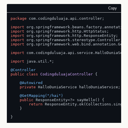
Copy
package
 com.codingduluaja.api.controller;

import
import
import
import
import
 org.springframework.web.bind.annotation.GetMa
import
 com.codingduluaja.api.service.HalloDuniaServi
import
 java.util.*;

@Controller
public
class
CodingduluajaController
 {

@Autowired
private
 HalloDuniaService halloDuniaService;

@GetMapping("/hai")
public
 ResponseEntity<?> sayHello() {

return
 ResponseEntity.ok(Collections.single
    }
