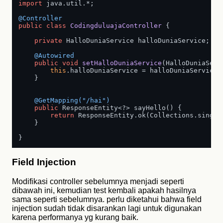
import
 java.util.*;

@Controller
public
class
CodingduluajaController
 {

private
 HalloDuniaService halloDuniaService;

@Autowired
public
void
setHalloDuniaService
(HalloDuniaServ
this
.halloDuniaService = halloDuniaService;

    }

@GetMapping("/hai")
public
 ResponseEntity<?> sayHello() {

return
 ResponseEntity.ok(Collections.single
    }

Field Injection
Modifikasi controller sebelumnya menjadi seperti
dibawah ini, kemudian test kembali apakah hasilnya
sama seperti sebelumnya. perlu diketahui bahwa field
injection sudah tidak disarankan lagi untuk digunakan
karena performanya yg kurang baik.