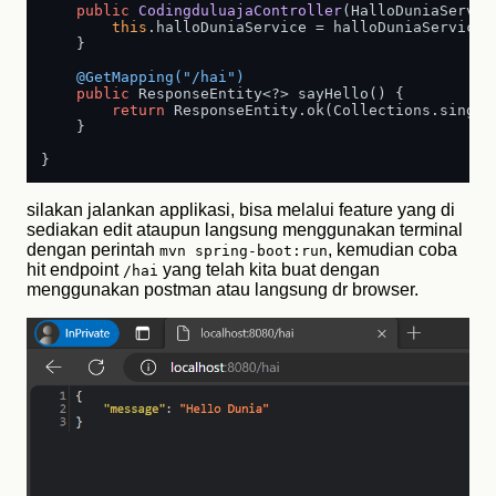
public
CodingduluajaController
(HalloDuniaServic
this
.halloDuniaService = halloDuniaService;

    }

@GetMapping("/hai")
public
 ResponseEntity<?> sayHello() {

return
 ResponseEntity.ok(Collections.single
    }

silakan jalankan applikasi, bisa melalui feature yang di
sediakan edit ataupun langsung menggunakan terminal
dengan perintah
, kemudian coba
mvn spring-boot:run
hit endpoint
yang telah kita buat dengan
/hai
menggunakan postman atau langsung dr browser.