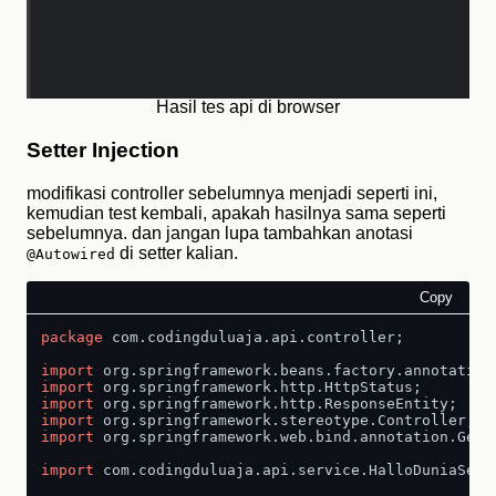
Hasil tes api di browser
Setter Injection
modifikasi controller sebelumnya menjadi seperti ini,
kemudian test kembali, apakah hasilnya sama seperti
sebelumnya. dan jangan lupa tambahkan anotasi
di setter kalian.
@Autowired
Copy
package
 com.codingduluaja.api.controller;

import
import
import
import
import
 org.springframework.web.bind.annotation.GetMa
import
 com.codingduluaja.api.service.HalloDuniaServi