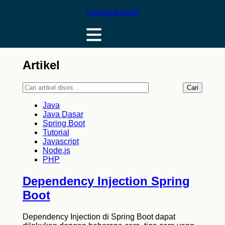
Codingduluaja
Artikel
Cari
Java
Java Dasar
Spring Boot
Tutorial
Javascript
Node.js
PHP
Dependency Injection Spring
Boot
Dependency Injection di Spring Boot dapat