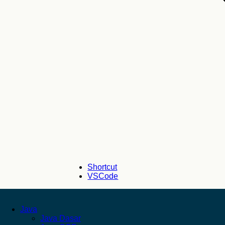
Shortcut
VSCode
Java
Java Dasar