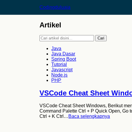
Codingduluaja
Artikel
Cari
Java
Java Dasar
Spring Boot
Tutorial
Javascript
Node.js
PHP
VSCode Cheat Sheet Wind
VSCode Cheat Sheet Windows, Berikut meru
Command Palette Ctrl + P Quick Open, Go to 
Ctrl + K Ctrl…
Baca selengkapnya