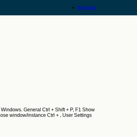
Beranda
indows. General Ctrl + Shift + P, F1 Show
ose window/instance Ctrl + , User Settings