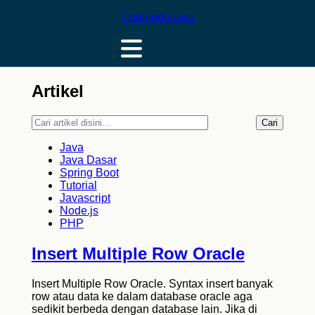
Codingduluaja
Artikel
Cari
Java
Java Dasar
Spring Boot
Tutorial
Javascript
Node.js
PHP
Insert Multiple Row Oracle
Insert Multiple Row Oracle. Syntax insert banyak
row atau data ke dalam database oracle aga
sedikit berbeda dengan database lain. Jika di