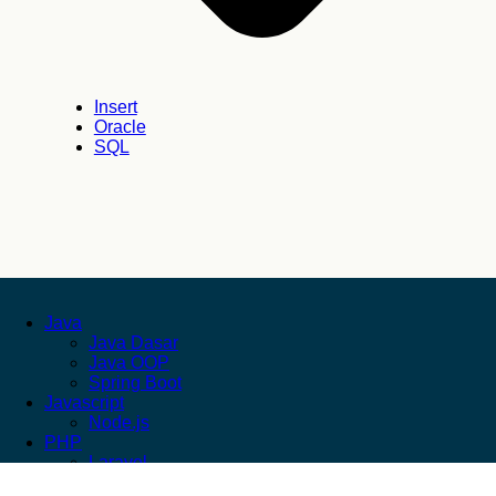
Insert
Oracle
SQL
Java
Java Dasar
Java OOP
Spring Boot
Javascript
Node.js
PHP
Laravel
Kebijakan Privasi