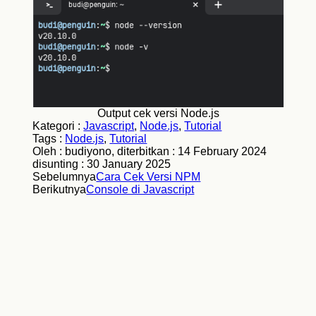
Output cek versi Node.js
Kategori :
Javascript
,
Node.js
,
Tutorial
Tags :
Node.js
,
Tutorial
Oleh : budiyono, diterbitkan :
14 February 2024
disunting :
30 January 2025
Sebelumnya
Cara Cek Versi NPM
Berikutnya
Console di Javascript